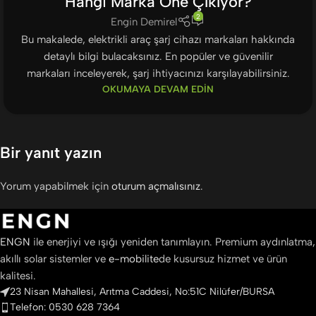
Hangi Marka Öne Çıkıyor?
2
Engin Demirel
Bu makalede, elektrikli araç şarj cihazı markaları hakkında
detaylı bilgi bulacaksınız. En popüler ve güvenilir
markaları inceleyerek, şarj ihtiyacınızı karşılayabilirsiniz.
OKUMAYA DEVAM EDIN
Bir yanıt yazın
Yorum yapabilmek için
oturum açmalısınız
.
ENGN
ile enerjiyi ve ışığı yeniden tanımlayın. Premium aydınlatma,
akıllı solar sistemler ve
e-mobilite
de kusursuz hizmet ve ürün
kalitesi.
23 Nisan Mahallesi, Arıtma Caddesi, No:51C Nilüfer/BURSA
Telefon: 0530 628 7364