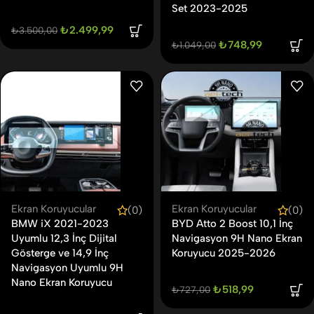
Set 2023-2025
₺
2.499,99
₺
3.500,00
₺
748,99
₺
1.049,00
Ekran Koruyucular
Ekran Koruyucular
(0)
(0)
BMW iX 2021-2023
BYD Atto 2 Boost 10,1 İnç
Uyumlu 12,3 İnç Dijital
Navigasyon 9H Nano Ekran
Gösterge ve 14,9 İnç
Koruyucu 2025-2026
Navigasyon Uyumlu 9H
Nano Ekran Koruyucu
₺
518,99
₺
727,00