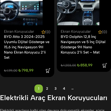
Ekran Koruyucular
Ekran Koruyucular
(0)
(0)
BYD Atto 3 2024-2025
BYD Dolphin 12,8 İnç
Uyumlu Dijital Gösterge ve
Navigasyon ve 5 İnç Dijital
15,6 inç Navigasyon 9H
Gösterge 9H Nano
Nano Ekran Koruyucu 2’li
Koruyucu 2’li Set – Mat
Set
₺
858,99
₺
1.203,00
₺
798,99
₺
1.119,00
1
2
3
4
→
Elektrikli Araç Ekran Koruyucuları
Elektrikli araçların kalbi olan devasa dokunmatik ekranlar, sürüş