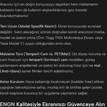
Aracınız için en doğru koruyucuyu seçerken hem malzemenin
kalitesini hem de kullanım alışkanlıklarınızı göz önünde
bulundurmalısınız:
Tam Uyum (Model Spesifik Kesim):
Ekran koruyucular evrensel
değildir. Satın alacağınız ürünün doğrudan kendi aracınızın marka,
model ve üretim yılına (Örn: Togg T10X Multimedya Ekranı veya
Tesla Model Y) uygun olduğundan emin olun.
Malzeme Türü (Temperli Cam vs. PET/Mat):
Üst düzey koruma ve
cam hissiyatı için
temperli (kırılmaz) cam
modelleri; güneş
parlamasını engellemek ve ipeksi bir dokunuş hissi için ise
mat
(Anti-Glare)
esnek filmleri tercih edebilirsiniz.
Kolay Kurulum:
Hava kabarcığı bırakmayan (bubble-free) silikon
yapışkan teknolojisine sahip, montaj kiti ile birlikte gelen ürünler,
kendi başınıza kusursuz bir uygulama yapmanızı sağlar.
ENGN
Kalitesiyle Ekranınızı Güvenceye Alın