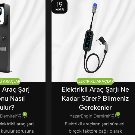
19
MAR
LI ARAÇLAR
ELEKTRIKLI ARAÇLAR
i Araç Şarj
Elektrikli Araç Şarjı Ne
onu Nasıl
Kadar Sürer? Bilmeniz
ulur?
Gerekenler
1
1
 Demirel
Yazar
Engin Demirel
ektrikli araç şarj
Elektrikli araçların şarj süreleri,
 kurulur sorusuna
birçok faktöre bağlı olarak