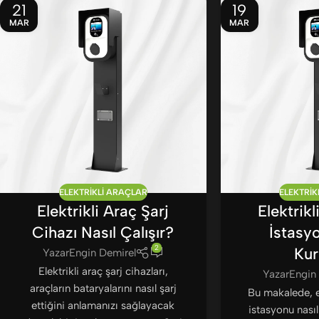
21
19
MAR
MAR
ELEKTRIKLI ARAÇLAR
ELEKTRIK
Elektrikli Araç Şarj
Elektrikl
Cihazı Nasıl Çalışır?
İstasy
2
Kur
Yazar
Engin Demirel
Elektrikli araç şarj cihazları,
Yazar
Engin
araçların bataryalarını nasıl şarj
Bu makalede, el
ettiğini anlamanızı sağlayacak
istasyonu nasıl