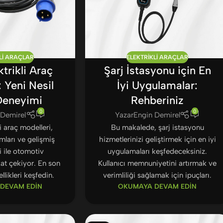
LI ARAÇLAR
ELEKTRIKLI ARAÇLAR
trikli Araç
Şarj İstasyonu için En
: Yeni Nesil
İyi Uygulamalar:
Deneyimi
Rehberiniz
0
0
 Demirel
Yazar
Engin Demirel
i araç modelleri,
Bu makalede, şarj istasyonu
ımları ve gelişmiş
hizmetlerinizi geliştirmek için en iyi
ri ile otomotiv
uygulamaları keşfedeceksiniz.
at çekiyor. En son
Kullanıcı memnuniyetini artırmak ve
ellikleri keşfedin.
verimliliği sağlamak için ipuçları.
DEVAM EDIN
OKUMAYA DEVAM EDIN