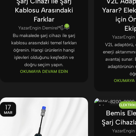
Şarj Cihazı ile Şarj
V2L Adap
Kablosu Arasındaki
Yarar? Elek
Farklar
için Ö
1
Ek
Yazar
Engin Demirel
Bu makalede şarj cihazı ile şarj
Yazar
Engin
kablosu arasındaki temel farkları
V2L adaptörü, e
öğrenin. Hangi ürünlerin hangi
enerji aktarımın
işlevleri olduğunu keşfedin ve
avantaj sunar.
doğru seçim yapın.
adaptörünün n
OKUMAYA DEVAM EDIN
öğr
OKUMAYA 
ELEKTRIK
17
16
Bemis Ele
MAR
MAR
Şarj Cihazla
Yazar
Engin