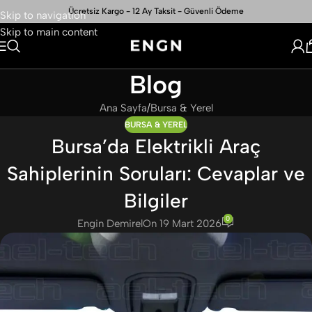
Ücretsiz Kargo - 12 Ay Taksit - Güvenli Ödeme
Skip to navigation
Skip to main content
Blog
Ana Sayfa
Bursa & Yerel
BURSA & YEREL
Bursa’da Elektrikli Araç
Sahiplerinin Soruları: Cevaplar ve
Bilgiler
0
Engin Demirel
On 19 Mart 2026