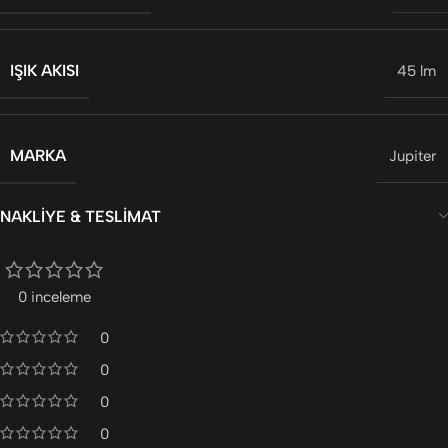
IŞIK AKISI
45 lm
MARKA
Jupiter
NAKLIYE & TESLIMAT
0 inceleme
0
0
0
0