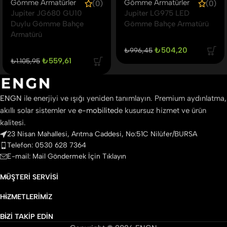
Gömme Armatürler
Gömme Armatürler
(0)
(0)
Jupiter JG680 GU10
Jupiter LG975 LED
Duylu Gömme Bahçe
Gömme Bahçe Armatürü
Armatürü
₺
504,20
₺
996,45
₺
559,61
₺
1.105,95
ENGN
ile enerjiyi ve ışığı yeniden tanımlayın. Premium aydınlatma,
akıllı solar sistemler ve
e-mobilite
de kusursuz hizmet ve ürün
kalitesi.
23 Nisan Mahallesi, Arıtma Caddesi, No:51C Nilüfer/BURSA
Telefon: 0530 628 7364
E-mail: Mail Göndermek İçin Tıklayın
MÜŞTERI SERVISI
HIZMETLERIMIZ
BIZI TAKIP EDIN