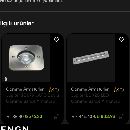
Henüz değerlendirme yapılmadı.
İlgili ürünler
Gömme Armatürler
Gömme Armatürler
(0)
(0)
Jupiter JG679 GU10 Duylu
Jupiter LG926 LED
Gömme Bahçe Armatürü
Gömme Bahçe Armatürü
₺
576,23
₺
6.803,98
₺
1.138,80
₺
13.446,60