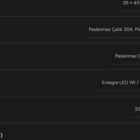
35 × 4
Paslanmaz Çelik 304
,
Pl
Paslanmaz Ç
Entegre LED 1W / 
3
)