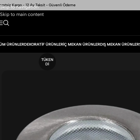
cretsiz Kargo - 12 Ay Taksit - Güvenli Ödeme
Skip to navigation
Skip to main content
ÜM ÜRÜNLER
DEKORATIF ÜRÜNLER
İÇ MEKAN ÜRÜNLER
DIŞ MEKAN ÜRÜNLER
TÜKEN
DI