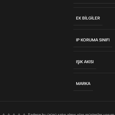
EK BILGILER
IP KORUMA SINIFI
IŞIK AKISI
MARKA
Sadece bu ürünü satın almış olan müşteriler yorum 