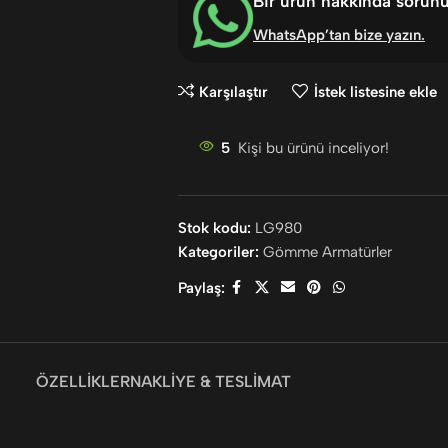
Bir ürün hakkında sorun
WhatsApp’tan bize yazın
.
Karşılaştır
İstek listesine ekle
5
Kişi bu ürünü inceliyor!
Stok kodu:
LG980
Kategoriler:
Gömme Armatürler
Paylaş:
ÖZELLIKLER
NAKLIYE & TESLIMAT