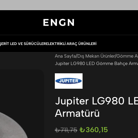
ŞERIT LED VE SÜRÜCÜLER
ELEKTRIKLI ARAÇ ÜRÜNLERI
Ana Sayfa
Dış Mekan Ürünler
Gömme Ar
Jupiter LG980 LED Gömme Bahçe Arm
Jupiter LG980 
Armatürü
₺
360,15
₺
711,75