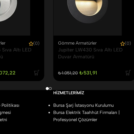
ler
Gömme Armatürler
(0)
(0)
 Sıva Altı LED
Jupiter LW430 Sıva Altı LED
rü
Duvar Armatürü
072,22
₺
531,91
₺
1.051,20
HIZMETLERIMIZ
Politikası
Bursa Şarj İstasyonu Kurulumu
eşmesi
Bursa Elektrik Taahhüt Firmaları |
etni
Profesyonel Çözümler