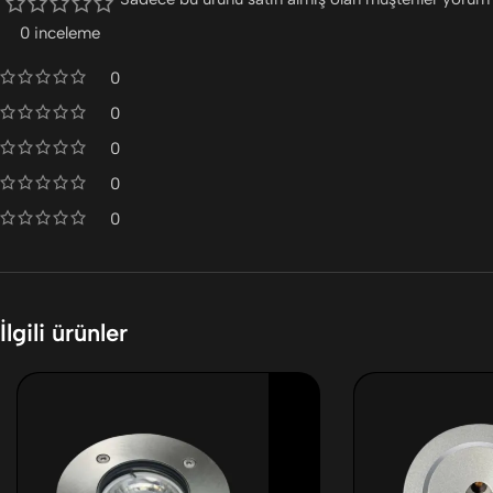
0 inceleme
0
0
0
0
0
İlgili ürünler