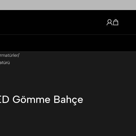
matürler
atürü
LED Gömme Bahçe