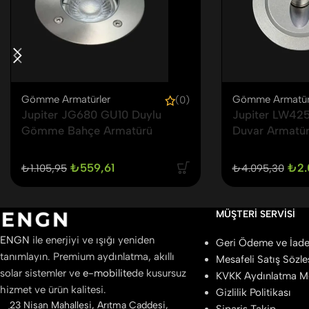
Gömme Armatürler
Gömme Armatür
(0)
Jupiter JG680 GU10 Duylu
Jupiter LW425
Gömme Bahçe Armatürü
Duvar Armatü
₺
559,61
₺
2.
₺
1.105,95
₺
4.095,30
MÜŞTERI SERVISI
ENGN
ile enerjiyi ve ışığı yeniden
Geri Ödeme ve İade 
tanımlayın. Premium aydınlatma, akıllı
Mesafeli Satış Sözl
solar sistemler ve
e-mobilite
de kusursuz
KVKK Aydınlatma M
hizmet ve ürün kalitesi.
Gizlilik Politikası
23 Nisan Mahallesi, Arıtma Caddesi,
Sipariş Takip