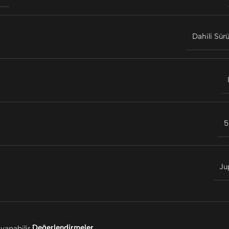
Dahili Sür
5
Ju
Değerlendirmeler
yapabilir.