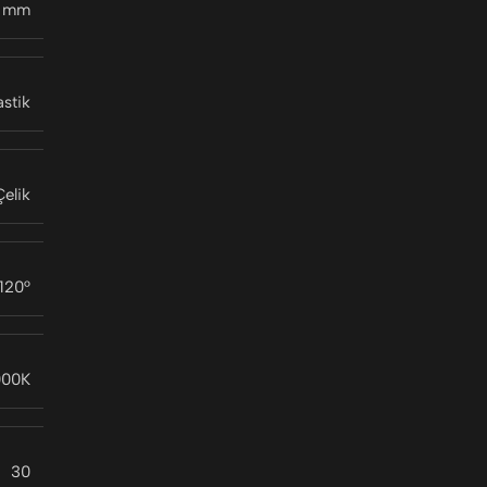
0 mm
astik
elik
120°
000K
30