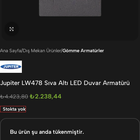
Büyütmek için tıklayın
Ana Sayfa
Dış Mekan Ürünler
Gömme Armatürler
Jupiter LW478 Sıva Altı LED Duvar Armatürü
₺
2.238,44
₺
4.423,80
Stokta yok
Bu ürün şu anda tükenmiştir.