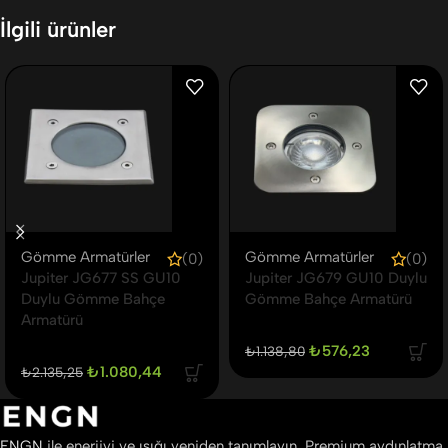
İlgili ürünler
Gömme Armatürler
Gömme Armatürler
(0)
(0)
Jupiter JG677 SS GU10
Jupiter JG679 GU10 Duylu
Duylu Gömme Bahçe
Gömme Bahçe Armatürü
Armatürü
₺
576,23
₺
1.138,80
₺
1.080,44
₺
2.135,25
ENGN
ile enerjiyi ve ışığı yeniden tanımlayın. Premium aydınlatma,