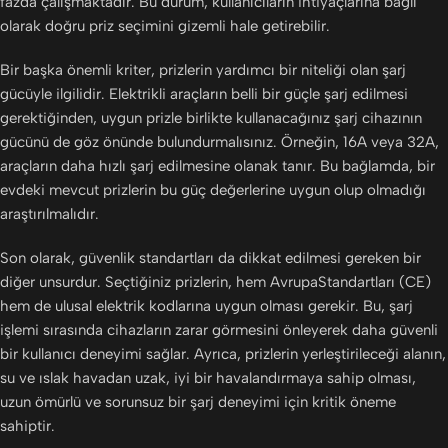
fazda çalışmaktadır. Bu durum, kullanıcıların ihtiyaçlarına bağlı
olarak doğru priz seçimini gizemli hale getirebilir.
Bir başka önemli kriter, prizlerin yardımcı bir niteliği olan şarj
gücüyle ilgilidir. Elektrikli araçların belli bir güçle şarj edilmesi
gerektiğinden, uygun prizle birlikte kullanacağınız şarj cihazının
gücünü de göz önünde bulundurmalısınız. Örneğin, 16A veya 32A,
araçların daha hızlı şarj edilmesine olanak tanır. Bu bağlamda, bir
evdeki mevcut prizlerin bu güç değerlerine uygun olup olmadığı
araştırılmalıdır.
Son olarak, güvenlik standartları da dikkat edilmesi gereken bir
diğer unsurdur. Seçtiğiniz prizlerin, hem AvrupaStandartları (CE)
hem de ulusal elektrik kodlarına uygun olması gerekir. Bu, şarj
işlemi sırasında cihazların zarar görmesini önleyerek daha güvenli
bir kullanıcı deneyimi sağlar. Ayrıca, prizlerin yerleştirileceği alanın,
su ve ıslak havadan uzak, iyi bir havalandırmaya sahip olması,
uzun ömürlü ve sorunsuz bir şarj deneyimi için kritik öneme
sahiptir.