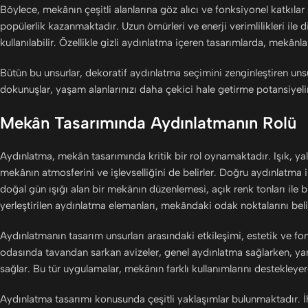
Böylece, mekânın çeşitli alanlarına göz alıcı ve fonksiyonel katkıl
popülerlik kazanmaktadır. Uzun ömürleri ve enerji verimlilikleri ile 
kullanılabilir. Özellikle gizli aydınlatma içeren tasarımlarda, mekânl
Bütün bu unsurlar, dekoratif aydınlatma seçimini zenginleştiren uns
dokunuşlar, yaşam alanlarınızı daha çekici hale getirme potansiyeli
Mekân Tasarımında Aydınlatmanın Rolü
Aydınlatma, mekân tasarımında kritik bir rol oynamaktadır. Işık, 
mekânın atmosferini ve işlevselliğini de belirler. Doğru aydınlatma il
doğal gün ışığı alan bir mekânın düzenlemesi, açık renk tonları ile bi
yerleştirilen aydınlatma elemanları, mekândaki odak noktalarını belirg
Aydınlatmanın tasarım unsurları arasındaki etkileşimi, estetik ve f
odasında tavandan sarkan avizeler, genel aydınlatma sağlarken, y
sağlar. Bu tür uygulamalar, mekânın farklı kullanımlarını destekleye
Aydınlatma tasarımı konusunda çeşitli yaklaşımlar bulunmaktadır. İh