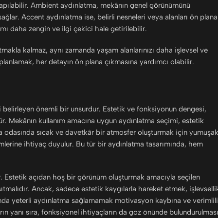
 yapılabilir. Ambient aydınlatma, mekânın genel görünümünü
 sağlar. Accent aydınlatma ise, belirli nesneleri veya alanları ön plana
ı daha zengin ve ilgi çekici hale getirilebilir.
atmakla kalmaz, aynı zamanda yaşam alanlarınızı daha işlevsel ve
e planlamak, her detayın ön plana çıkmasına yardımcı olabilir.
i belirleyen önemli bir unsurdur. Estetik ve fonksiyonun dengesi,
dür. Mekânın kullanım amacına uygun aydınlatma seçimi, estetik
ma odasında sıcak ve davetkâr bir atmosfer oluşturmak için yumuşa
stemlerine ihtiyaç duyulur. Bu tür bir aydınlatma tasarımında, hem
dir. Estetik açıdan hoş bir görünüm oluşturmak amacıyla seçilen
ıtmalıdır. Ancak, sadece estetik kaygılarla hareket etmek, işlevselli
mında yeterli aydınlatma sağlamamak motivasyon kaybına ve verimlil
arın yanı sıra, fonksiyonel ihtiyaçların da göz önünde bulundurulmas