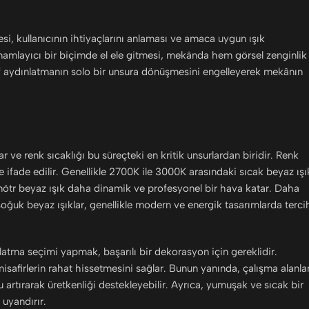
i, kullanıcının ihtiyaçlarını anlaması ve amaca uygun ışık
amamlayıcı bir biçimde el ele gitmesi, mekânda hem görsel zenginlik
f aydınlatmanın solo bir unsura dönüşmesini engelleyerek mekânın
 ve renk sıcaklığı bu süreçteki en kritik unsurlardan biridir. Renk
yle ifade edilir. Genellikle 2700K ile 3000K arasındaki sıcak beyaz ışı
nötr beyaz ışık daha dinamik ve profesyonel bir hava katar. Daha
soğuk beyaz ışıklar, genellikle modern ve energik tasarımlarda terci
atma seçimi yapmak, başarılı bir dekorasyon için gereklidir.
isafirlerin rahat hissetmesini sağlar. Bunun yanında, çalışma alanlar
rtırarak üretkenliği destekleyebilir. Ayrıca, yumuşak ve sıcak bir
 uyandırır.