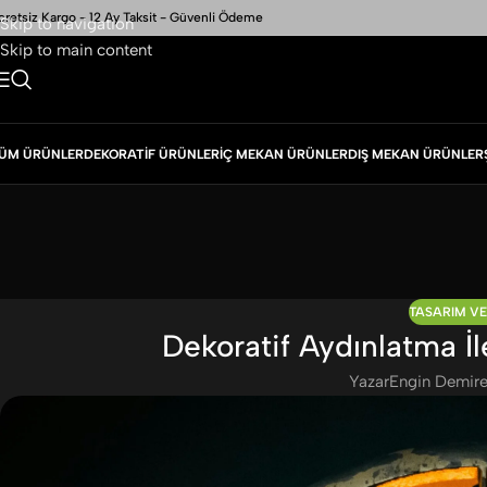
cretsiz Kargo - 12 Ay Taksit - Güvenli Ödeme
Skip to navigation
Skip to main content
ÜM ÜRÜNLER
DEKORATIF ÜRÜNLER
İÇ MEKAN ÜRÜNLER
DIŞ MEKAN ÜRÜNLER
TASARIM V
Dekoratif Aydınlatma İl
Yazar
Engin Demire