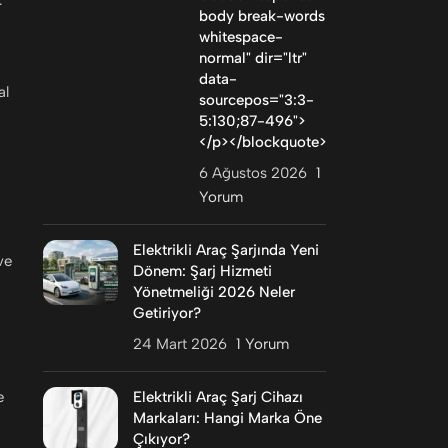
.
body break-words
whitespace-
normal" dir="ltr"
data-
al
sourcepos="3:3-
5:130;87-496">
</p></blockquote>
6 Ağustos 2026
1
Yorum
Elektrikli Araç Şarjında Yeni
ve
Dönem: Şarj Hizmeti
Yönetmeliği 2026 Neler
Getiriyor?
24 Mart 2026
1 Yorum
Elektrikli Araç Şarj Cihazı
e
Markaları: Hangi Marka Öne
Çıkıyor?