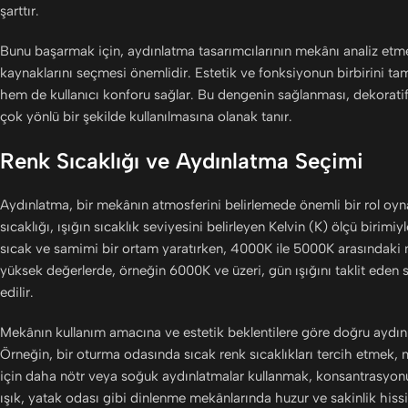
şarttır.
Bunu başarmak için, aydınlatma tasarımcılarının mekânı analiz etmes
kaynaklarını seçmesi önemlidir. Estetik ve fonksiyonun birbirini t
hem de kullanıcı konforu sağlar. Bu dengenin sağlanması, dekorati
çok yönlü bir şekilde kullanılmasına olanak tanır.
Renk Sıcaklığı ve Aydınlatma Seçimi
Aydınlatma, bir mekânın atmosferini belirlemede önemli bir rol oynar
sıcaklığı, ışığın sıcaklık seviyesini belirleyen Kelvin (K) ölçü birimi
sıcak ve samimi bir ortam yaratırken, 4000K ile 5000K arasındaki 
yüksek değerlerde, örneğin 6000K ve üzeri, gün ışığını taklit eden 
edilir.
Mekânın kullanım amacına ve estetik beklentilere göre doğru aydınl
Örneğin, bir oturma odasında sıcak renk sıcaklıkları tercih etmek, m
için daha nötr veya soğuk aydınlatmalar kullanmak, konsantrasyonu a
ışık, yatak odası gibi dinlenme mekânlarında huzur ve sakinlik hissi