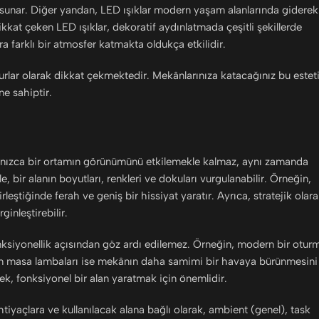
ar sunar. Diğer yandan, LED ışıklar modern yaşam alanlarında giderek
dikkat çeken LED ışıklar, dekoratif aydınlatmada çeşitli şekillerde
ara farklı bir atmosfer katmakta oldukça etkilidir.
urlar olarak dikkat çekmektedir. Mekânlarınıza katacağınız bu estet
ne sahiptir.
yalnızca bir ortamın görünümünü etkilemekle kalmaz, aynı zamanda
e, bir alanın boyutları, renkleri ve dokuları vurgulanabilir. Örneğin,
rleştiğinde ferah ve geniş bir hissiyat yaratır. Ayrıca, stratejik olar
inleştirebilir.
onksiyonellik açısından göz ardı edilemez. Örneğin, modern bir otur
an masa lambaları ise mekânın daha samimi bir havaya bürünmesini
rek, fonksiyonel bir alan yaratmak için önemlidir.
tiyaçlara ve kullanılacak alana bağlı olarak, ambient (genel), task