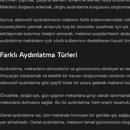
tercihleri yapmak; çalışma alanları, dinlenme alanları veya sosyal etk
Mekânın doğasını anlamak, doğru aydınlatma kurgusunu oluşturmanı
Ayrıca, dekoratif aydınlatmanın mekanın farklı kullanımlarındaki rol
ziyaretçilerini çekmek amacıyla hoş bir atmosfer yaratmak için şık 
etkileşimde bulunma isteğini artırarak, mekanın popülaritesini dolay
aydınlatma mekânların çok yönlü kullanımını destekleyen hayati bir
Farklı Aydınlatma Türleri
Aydınlatma, mekanların atmosferini ve görünümünü etkileyen en temel
ihtiyaçları karşılamak ve estetik bir havayı oluşturmada yardımcı o
dekoratif aydınlatma gibi çeşitli türler bir araya gelerek mekanın b
Öncelikle, doğal ışık, gün ışığının mekanlara girişi olarak tanımlanabi
mekanlara dolmasını sağlar. Bu tür aydınlatma, hem enerji tasarruf
Genel aydınlatma ise, tüm mekânda homojen bir şekilde ışık sağlay
yer almaktadır. Genel aydınlatma, mekanın temel görünümünü oluştu