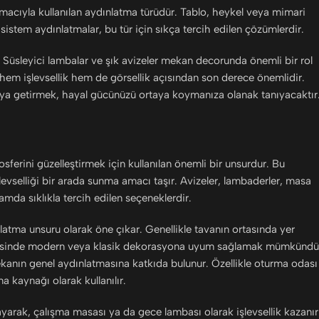
amacıyla kullanılan aydınlatma türüdür. Tablo, heykel veya mimari
ı sistem aydınlatmalar, bu tür için sıkça tercih edilen çözümlerdir.
. Süsleyici lambalar ve şık avizeler mekan decorunda önemli bir rol
 hem işlevsellik hem de görsellik açısından son derece önemlidir.
araya getirmek, hayal gücünüzü ortaya koymanıza olanak tanıyacaktır
ferini güzelleştirmek için kullanılan önemli bir unsurdur. Bu
levselliği bir arada sunma amacı taşır. Avizeler, lambaderler, masa
amda sıklıkla tercih edilen seçeneklerdir.
nlatma unsuru olarak öne çıkar. Genellikle tavanın ortasında yer
arı sayesinde modern veya klasik dekorasyona uyum sağlamak mümkündü
kanın genel aydınlatmasına katkıda bulunur. Özellikle oturma odası
 kaynağı olarak kullanılır.
arak, çalışma masası ya da gece lambası olarak işlevsellik kazanır