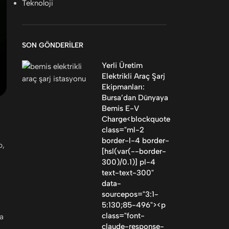
Teknoloji
SON GÖNDERILER
Yerli Üretim
Elektrikli Araç Şarj
Ekipmanları:
Bursa’dan Dünyaya
Bemis E-V
Charge<blockquote
class="ml-2
border-l-4 border-
p,
[hsl(var(--border-
300)/0.1)] pl-4
text-text-300"
data-
sourcepos="3:1-
5:130;85-496"><p
class="font-
ma
claude-response-