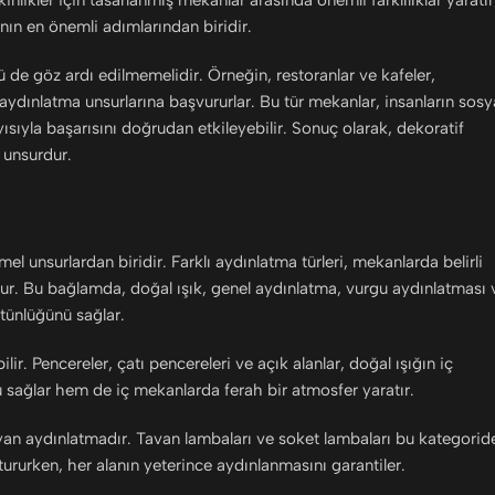
inlikler için tasarlanmış mekânlar arasında önemli farklılıklar yaratır
n en önemli adımlarından biridir.
ü de göz ardı edilmemelidir. Örneğin, restoranlar ve kafeler,
aydınlatma unsurlarına başvururlar. Bu tür mekanlar, insanların sosy
ısıyla başarısını doğrudan etkileyebilir. Sonuç olarak, dekoratif
 unsurdur.
 unsurlardan biridir. Farklı aydınlatma türleri, mekanlarda belirli
lur. Bu bağlamda, doğal ışık, genel aydınlatma, vurgu aydınlatması 
ütünlüğünü sağlar.
lir. Pencereler, çatı pencereleri ve açık alanlar, doğal ışığın iç
u sağlar hem de iç mekanlarda ferah bir atmosfer yaratır.
an aydınlatmadır. Tavan lambaları ve soket lambaları bu kategorid
rurken, her alanın yeterince aydınlanmasını garantiler.