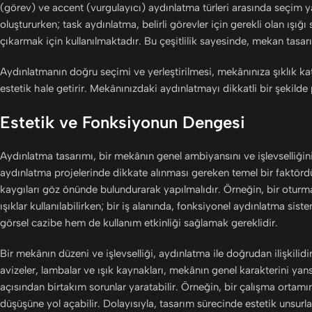
(görev) ve accent (vurgulayıcı) aydınlatma türleri arasında seçim
oluştururken; task aydınlatma, belirli görevler için gerekli olan ışığı
çıkarmak için kullanılmaktadır. Bu çeşitlilik sayesinde, mekan tasarım
Aydınlatmanın doğru seçimi ve yerleştirilmesi, mekânınıza şıklık k
estetik hale getirir. Mekânınızdaki aydınlatmayı dikkatli bir şekild
Estetik ve Fonksiyonun Dengesi
Aydınlatma tasarımı, bir mekânın genel ambiyansını ve işlevselliğin
aydınlatma projelerinde dikkate alınması gereken temel bir faktör
kaygıları göz önünde bulundurarak yapılmalıdır. Örneğin, bir otur
ışıklar kullanılabilirken; bir iş alanında, fonksiyonel aydınlatma si
görsel cazibe hem de kullanım etkinliği sağlamak gereklidir.
Bir mekânın düzeni ve işlevselliği, aydınlatma ile doğrudan ilişkili
avizeler, lambalar ve ışık kaynakları, mekânın genel karakterini yans
açısından birtakım sorunlar yaratabilir. Örneğin, bir çalışma orta
düşüşüne yol açabilir. Dolayısıyla, tasarım sürecinde estetik unsurl