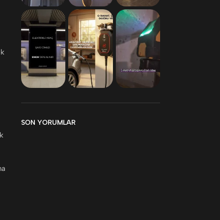
ik
SON YORUMLAR
ak
ma