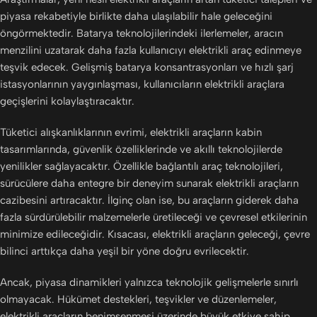
piyasa rekabetiyle birlikte daha ulaşılabilir hale geleceğini
öngörmektedir. Batarya teknolojilerindeki ilerlemeler, aracın
menzilini uzatarak daha fazla kullanıcıyı elektrikli araç edinmeye
teşvik edecek. Gelişmiş batarya konsantrasyonları ve hızlı şarj
istasyonlarının yaygınlaşması, kullanıcıların elektrikli araçlara
geçişlerini kolaylaştıracaktır.
Tüketici alışkanlıklarının evrimi, elektrikli araçların kabin
tasarımlarında, güvenlik özelliklerinde ve akıllı teknolojilerde
yenilikler sağlayacaktır. Özellikle bağlantılı araç teknolojileri,
sürücülere daha entegre bir deneyim sunarak elektrikli araçların
cazibesini artıracaktır. İlginç olan ise, bu araçların giderek daha
fazla sürdürülebilir malzemelerle üretileceği ve çevresel etkilerinin
minimize edileceğidir. Kısacası, elektrikli araçların geleceği, çevre
bilinci arttıkça daha yeşil bir yöne doğru evrilecektir.
Ancak, piyasa dinamikleri yalnızca teknolojik gelişmelerle sınırlı
olmayacak. Hükümet destekleri, teşvikler ve düzenlemeler,
elektrikli araçların benimsenmesi üzerinde büyük etkiye sahip