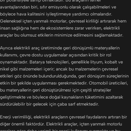
avantajlarından biri, sıfır emisyonlu olarak çalışabilmeleri ve
böylece hava kalitesini iyileştirmeye yardımcı olmalarıdır.
Geleneksel içten yanmalı motorlar, çevresel kirliliği artırarak hem
insan sağlığına hem de ekosistemlere zarar verirken, elektrikli
araçlar bu olumsuz etkilerin minimize edilmesini sağlamaktadır.
Ayrıca elektrikli araç üretiminde geri dönüşümlü materyallerin
kullanımı, çevre dostu uygulamalar açısından kritik bir rol
oynamaktadır. Batarya teknolojileri, genellikle lityum, kobalt ve
nikel gibi malzemeleri içerir; ancak bu malzemelerin çevresel
etkileri göz önünde bulundurulduğunda, geri dönüşüm süreçlerinin
etkin bir şekilde uygulanması gerekmektedir. Otomobil üreticileri,
bu materyallerin geri dönüştürülmesi için çeşitli stratejiler
geliştirmekte ve böylece doğal kaynakların tüketimini azaltarak
sürdürülebilir bir gelecek için çaba sarf etmektedir.
Enerji verimliliği, elektrikli araçların çevresel faydalarını artıran bir
diğer önemli faktördür. Elektrikli araçlar, içten yanmalı motorlu
araçlara göre daha verimli bir enerji kullanımı sunmakta ve bu