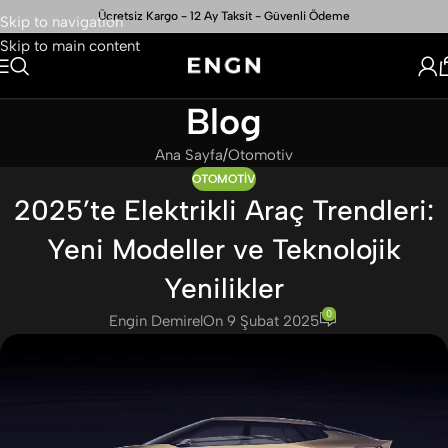
Ücretsiz Kargo - 12 Ay Taksit - Güvenli Ödeme
Skip to navigation
Skip to main content
Blog
Ana Sayfa
Otomotiv
OTOMOTIV
2025’te Elektrikli Araç Trendleri:
Yeni Modeller ve Teknolojik
Yenilikler
0
Engin Demirel
On 9 Şubat 2025