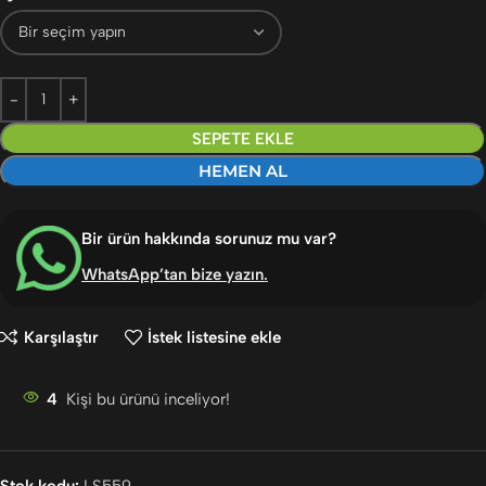
SEPETE EKLE
HEMEN AL
Bir ürün hakkında sorunuz mu var?
WhatsApp’tan bize yazın
.
Karşılaştır
İstek listesine ekle
4
Kişi bu ürünü inceliyor!
Stok kodu:
LS559