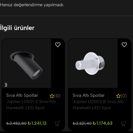
Henüz değerlendirme yapılmadı.
İlgili ürünler
Sıva Altı Spotlar
Sıva Altı Spotlar
(0)
(0)
Jupiter LD501 S Sıva Altı
Jupiter LD503 B Sıva Altı
Hareketli LED Spot
Hareketli LED Spot
₺
1.241,12
₺
1.174,63
₺
2.452,80
₺
2.321,40