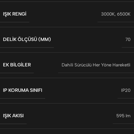
IŞIK RENGI
3000K
,
6500K
DELIK ÖLÇÜSÜ (MM)
70
EK BILGILER
Dahili Sürücülü Her Yöne Hareketli
IP KORUMA SINIFI
IP20
IŞIK AKISI
595 lm