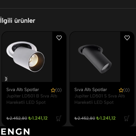
İlgili ürünler
Sıva Altı Spotlar
Sıva Altı Spotlar
(0)
(0)
Jupiter LD501 B Sıva Altı
Jupiter LD501 S Sıva Altı
Hareketli LED Spot
Hareketli LED Spot
₺
1.241,12
₺
1.241,12
₺
2.452,80
₺
2.452,80