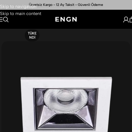
Ücretsiz Kargo - 12 Ay Taksit - Güvenli Ödeme
Skip to navigation
Skip to main content
TÜKE
NDI