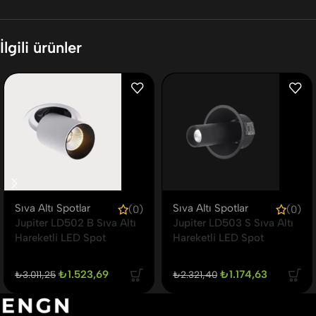
İlgili ürünler
Sıva Altı Spotlar
Sıva Altı Spotlar
(0)
(0)
Jupiter LD502 B Sıva Altı
Jupiter LD503 S Sıva Altı
Hareketli LED Spot
Hareketli LED Spot
₺
1.523,69
₺
1.174,63
₺
3.011,25
₺
2.321,40