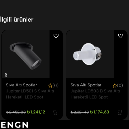
İlgili ürünler
Sıva Altı Spotlar
Sıva Altı Spotlar
(0)
(0)
Jupiter LD501 S Sıva Altı
Jupiter LD503 B Sıva Altı
Hareketli LED Spot
Hareketli LED Spot
₺
1.241,12
₺
1.174,63
₺
2.452,80
₺
2.321,40