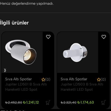
Henüz değerlendirme yapılmadı.
İlgili ürünler
Sıva Altı Spotlar
Sıva Altı Spotlar
(0)
(0)
Jupiter LD501 B Sıva Altı
Jupiter LD503 B Sıva Altı
Hareketli LED Spot
Hareketli LED Spot
₺
1.241,12
₺
1.174,63
₺
2.452,80
₺
2.321,40