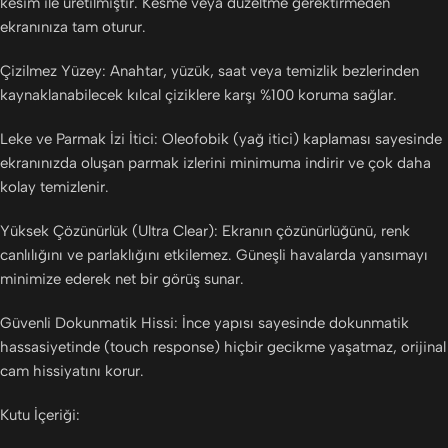
kesim ile üretilmiştir. Kesme veya düzeltme gerektirmeden
ekranınıza tam oturur.
Çizilmez Yüzey: Anahtar, yüzük, saat veya temizlik bezlerinden
kaynaklanabilecek kılcal çiziklere karşı %100 koruma sağlar.
Leke ve Parmak İzi İtici: Oleofobik (yağ itici) kaplaması sayesinde
ekranınızda oluşan parmak izlerini minimuma indirir ve çok daha
kolay temizlenir.
Yüksek Çözünürlük (Ultra Clear): Ekranın çözünürlüğünü, renk
canlılığını ve parlaklığını etkilemez. Güneşli havalarda yansımayı
minimize ederek net bir görüş sunar.
Güvenli Dokunmatik Hissi: İnce yapısı sayesinde dokunmatik
hassasiyetinde (touch response) hiçbir gecikme yaşatmaz, orijinal
cam hissiyatını korur.
Kutu İçeriği: