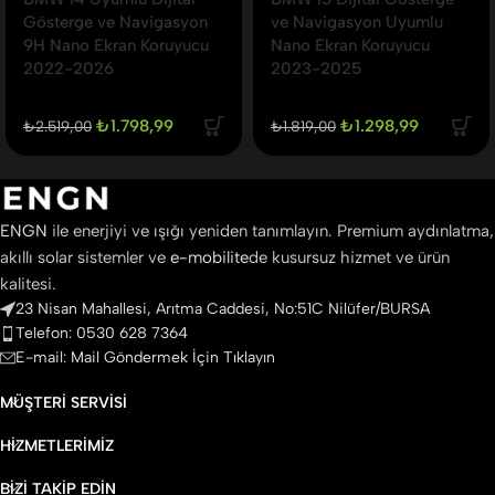
Gösterge ve Navigasyon
ve Navigasyon Uyumlu
9H Nano Ekran Koruyucu
Nano Ekran Koruyucu
2022-2026
2023-2025
₺
1.798,99
₺
1.298,99
₺
2.519,00
₺
1.819,00
ENGN
ile enerjiyi ve ışığı yeniden tanımlayın. Premium aydınlatma,
akıllı solar sistemler ve
e-mobilite
de kusursuz hizmet ve ürün
kalitesi.
23 Nisan Mahallesi, Arıtma Caddesi, No:51C Nilüfer/BURSA
Telefon: 0530 628 7364
E-mail: Mail Göndermek İçin Tıklayın
MÜŞTERI SERVISI
HIZMETLERIMIZ
BIZI TAKIP EDIN