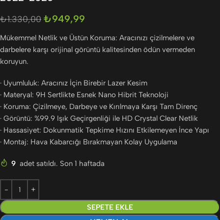
₺
949,99
₺
1.330,00
Mükemmel Netlik ve Üstün Koruma: Aracınızı çizilmelere ve
darbelere karşı orijinal görüntü kalitesinden ödün vermeden
koruyun.
· Uyumluluk: Aracınız İçin Birebir Lazer Kesim
· Materyal: 9H Sertlikte Esnek Nano Hibrit Teknoloji
· Koruma: Çizilmeye, Darbeye ve Kırılmaya Karşı Tam Direnç
· Görüntü: %99.9 Işık Geçirgenliği ile HD Crystal Clear Netlik
· Hassasiyet: Dokunmatik Tepkime Hızını Etkilemeyen İnce Yapı
· Montaj: Hava Kabarcığı Bırakmayan Kolay Uygulama
9
adet satıldı. Son 1 haftada
SEPETE EKLE