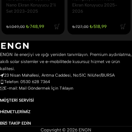
Nano Ekran Koruyucu 2’li
Ekran Koruyucu 2025-
Set 2023-2025
2026
₺
748,99
₺
518,99
₺
1.049,00
₺
727,00
ENGN
ile enerjiyi ve ışığı yeniden tanımlayın. Premium aydınlatma,
akıllı solar sistemler ve
e-mobilite
de kusursuz hizmet ve ürün
kalitesi.
23 Nisan Mahallesi, Arıtma Caddesi, No:51C Nilüfer/BURSA
Telefon: 0530 628 7364
E-mail: Mail Göndermek İçin Tıklayın
MÜŞTERI SERVISI
HIZMETLERIMIZ
BIZI TAKIP EDIN
Copyright © 2026 ENGN