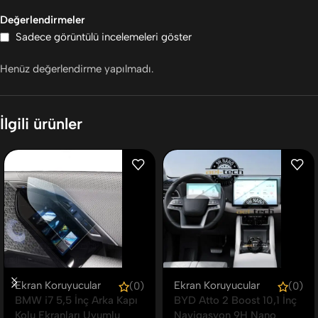
Değerlendirmeler
Sadece görüntülü incelemeleri göster
Henüz değerlendirme yapılmadı.
İlgili ürünler
Ekran Koruyucular
Ekran Koruyucular
(0)
(0)
BMW i7 5,5 İnç Arka Kapı
BYD Atto 2 Boost 10,1 İnç
Kolu Ekranları Uyumlu
Navigasyon 9H Nano