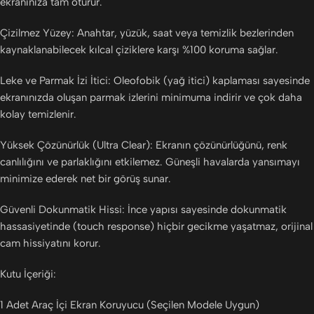
ekranınıza tam oturur.
Çizilmez Yüzey: Anahtar, yüzük, saat veya temizlik bezlerinden
kaynaklanabilecek kılcal çiziklere karşı %100 koruma sağlar.
Leke ve Parmak İzi İtici: Oleofobik (yağ itici) kaplaması sayesinde
ekranınızda oluşan parmak izlerini minimuma indirir ve çok daha
kolay temizlenir.
Yüksek Çözünürlük (Ultra Clear): Ekranın çözünürlüğünü, renk
canlılığını ve parlaklığını etkilemez. Güneşli havalarda yansımayı
minimize ederek net bir görüş sunar.
Güvenli Dokunmatik Hissi: İnce yapısı sayesinde dokunmatik
hassasiyetinde (touch response) hiçbir gecikme yaşatmaz, orijinal
cam hissiyatını korur.
Kutu İçeriği:
1 Adet Araç İçi Ekran Koruyucu (Seçilen Modele Uygun)