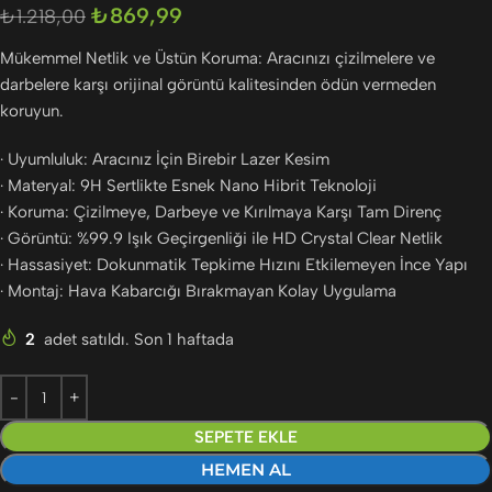
₺
869,99
₺
1.218,00
Mükemmel Netlik ve Üstün Koruma: Aracınızı çizilmelere ve
darbelere karşı orijinal görüntü kalitesinden ödün vermeden
koruyun.
· Uyumluluk: Aracınız İçin Birebir Lazer Kesim
· Materyal: 9H Sertlikte Esnek Nano Hibrit Teknoloji
· Koruma: Çizilmeye, Darbeye ve Kırılmaya Karşı Tam Direnç
· Görüntü: %99.9 Işık Geçirgenliği ile HD Crystal Clear Netlik
· Hassasiyet: Dokunmatik Tepkime Hızını Etkilemeyen İnce Yapı
· Montaj: Hava Kabarcığı Bırakmayan Kolay Uygulama
2
adet satıldı. Son 1 haftada
SEPETE EKLE
HEMEN AL