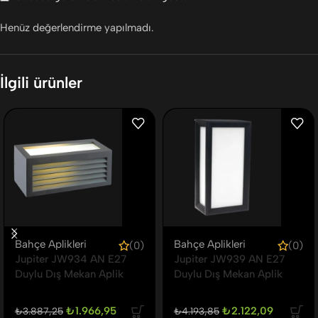
Henüz değerlendirme yapılmadı.
İlgili ürünler
Bahçe Aplikleri
Bahçe Aplikleri
(0)
(0)
Jupiter JW934 AN E27
Jupiter JW939 AN E27
Duylu Dış Mekan Aplik
Duylu Dış Mekan Aplik
₺
1.966,95
₺
2.122,09
₺
3.887,25
₺
4.193,85