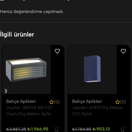
Henüz değerlendirme yapılmadı.
İlgili ürünler
Bahçe Aplikleri
Bahçe Aplikleri
(0)
(0)
Jupiter JW934 AN E27
Jupiter LW419 Dış Mekan
Duylu Dış Mekan Aplik
LED Aplik
₺
1.966,95
₺
903,13
₺
3.887,25
₺
1.784,85