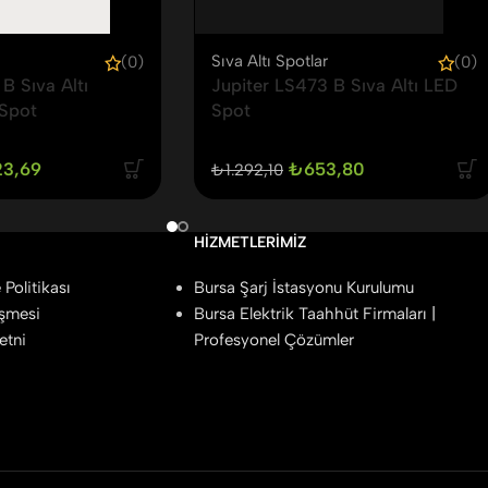
Sıva Altı Spotlar
(0)
(0)
B Sıva Altı
Jupiter LS473 B Sıva Altı LED
 Spot
Spot
23,69
₺
653,80
₺
1.292,10
HIZMETLERIMIZ
Politikası
Bursa Şarj İstasyonu Kurulumu
eşmesi
Bursa Elektrik Taahhüt Firmaları |
etni
Profesyonel Çözümler