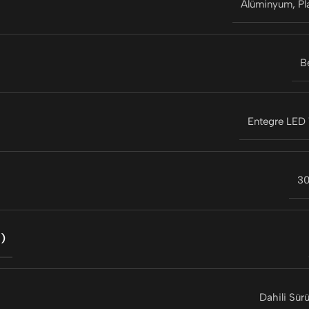
Alüminyum
,
Pl
B
Entegre LED
3
)
Dahili Sür