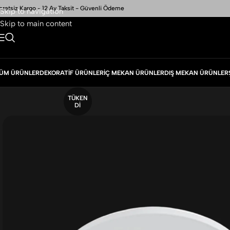
cretsiz Kargo - 12 Ay Taksit - Güvenli Ödeme
Skip to navigation
Skip to main content
ÜM ÜRÜNLER
DEKORATIF ÜRÜNLER
İÇ MEKAN ÜRÜNLER
DIŞ MEKAN ÜRÜNLER
TÜKEN
DI