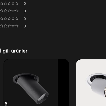
0
0
0
0
İlgili ürünler