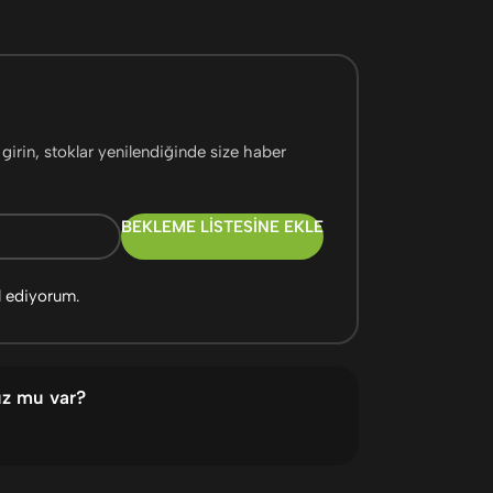
girin, stoklar yenilendiğinde size haber
BEKLEME LISTESINE EKLE
l ediyorum.
uz mu var?