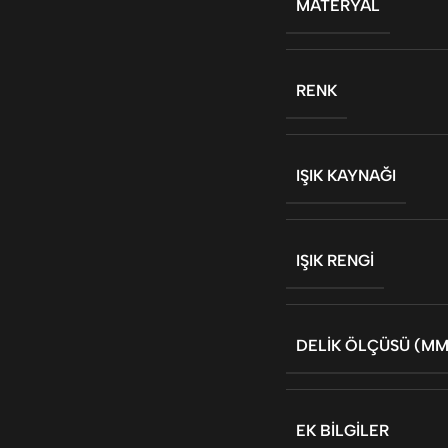
MATERYAL
RENK
IŞIK KAYNAĞI
IŞIK RENGI
DELIK ÖLÇÜSÜ (MM
EK BILGILER