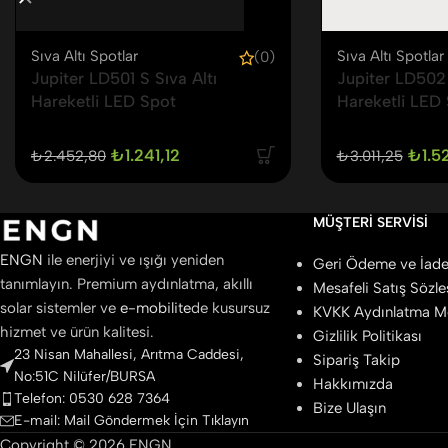
Sıva Altı Spotlar
Sıva Altı Spotlar
(0)
Jupiter LD501 S Sıva Altı
Jupiter LD502 
Hareketli LED Spot
Hareketli LED
₺
1.241,12
₺
1.5
₺
2.452,80
₺
3.011,25
MÜŞTERI SERVISI
ENGN
ile enerjiyi ve ışığı yeniden
Geri Ödeme ve İade 
tanımlayın. Premium aydınlatma, akıllı
Mesafeli Satış Sözl
solar sistemler ve
e-mobilite
de kusursuz
KVKK Aydınlatma M
hizmet ve ürün kalitesi.
Gizlilik Politikası
23 Nisan Mahallesi, Arıtma Caddesi,
Sipariş Takip
No:51C Nilüfer/BURSA
Hakkımızda
Telefon: 0530 628 7364
Bize Ulaşın
E-mail: Mail Göndermek İçin Tıklayın
Copyright © 2026 ENGN