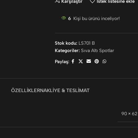
Karşılaştır
İstek listesine ekle
6
Kişi bu ürünü inceliyor!
Stok kodu:
LS701 B
Kategoriler:
Sıva Altı Spotlar
Paylaş:
ÖZELLIKLER
NAKLIYE & TESLIMAT
90 × 6