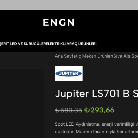
ŞERIT LED VE SÜRÜCÜLER
ELEKTRIKLI ARAÇ ÜRÜNLERI
Ana Sayfa
İç Mekan Ürünler
Sıva Altı Sp
Jupiter LS701 B S
₺
293,66
₺
580,35
Spot LED Aydınlatma, enerji verimliliği 
dostudur. Modern tasarımıyla her ortamd