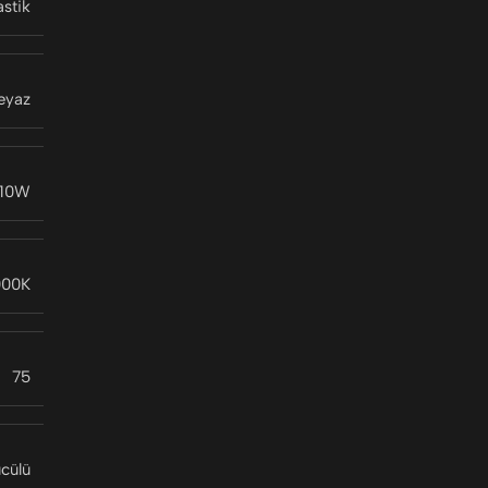
astik
eyaz
 10W
000K
75
ücülü