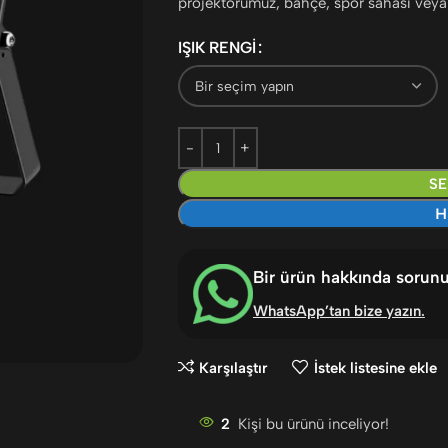
projektörümüz, bahçe, spor sahası veya en
IŞIK RENGI
SE
H
Bir ürün hakkında sorun
WhatsApp’tan bize yazın
.
Karşılaştır
İstek listesine ekle
2
Kişi bu ürünü inceliyor!