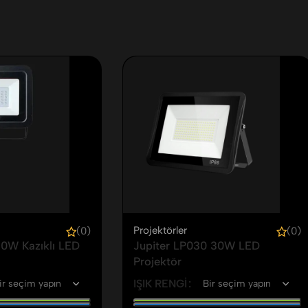
Projektörler
(0)
(0)
10W Kazıklı LED
Jupiter LP030 30W LED
Projektör
IŞIK RENGI