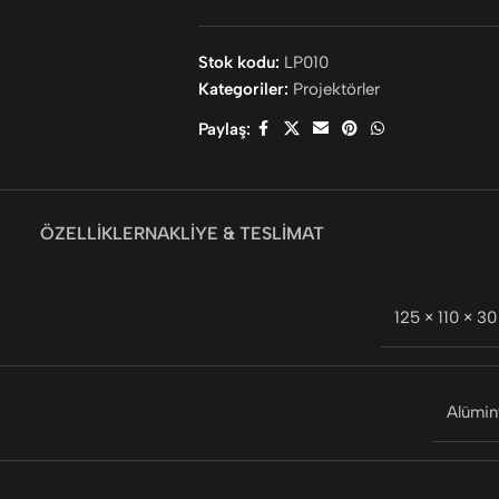
Stok kodu:
LP010
Kategoriler:
Projektörler
Paylaş:
ÖZELLIKLER
NAKLIYE & TESLIMAT
125 × 110 × 3
Alümi