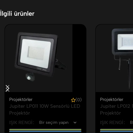
İlgili ürünler
Projektörler
Projektörler
(0)
Jupiter LP011 10W Sensörlü LED
Jupiter LP012 
Projektör
Projektör
IŞIK RENGI
IŞIK RENGI