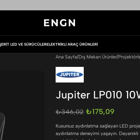
ŞERIT LED VE SÜRÜCÜLER
ELEKTRIKLI ARAÇ ÜRÜNLERI
Ana Sayfa
Dış Mekan Ürünler
Projektörl
Jupiter LP010 10
₺
175,09
₺
346,02
Kusursuz aydınlatma sağlayan LED proje
aydınlatma deneyimi yaşayın. Dayanıklı v