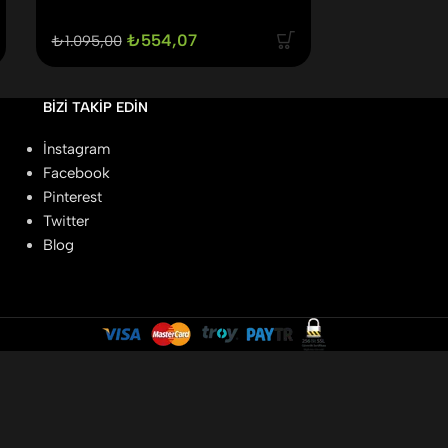
₺
554,07
₺
3
₺
1.095,00
₺
768,69
BIZI TAKIP EDIN
İnstagram
Facebook
Pinterest
Twitter
Blog