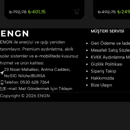
₺
401,15
₺
249
₺
792,78
₺
492,75
MÜŞTERI SERVISI
ENGN
ile enerjiyi ve ışığı yeniden
Geri Ödeme ve İade 
tanımlayın. Premium aydınlatma, akıllı
Mesafeli Satış Sözl
solar sistemler ve
e-mobilite
de kusursuz
KVKK Aydınlatma M
hizmet ve ürün kalitesi.
Gizlilik Politikası
23 Nisan Mahallesi, Arıtma Caddesi,
Sipariş Takip
No:51C Nilüfer/BURSA
Hakkımızda
Telefon: 0530 628 7364
Bize Ulaşın
E-mail: Mail Göndermek İçin Tıklayın
Copyright © 2026 ENGN