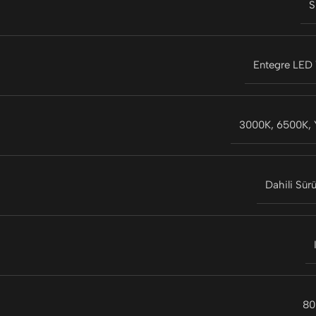
S
Entegre LED
3000K
,
6500K
,
Dahili Sür
80