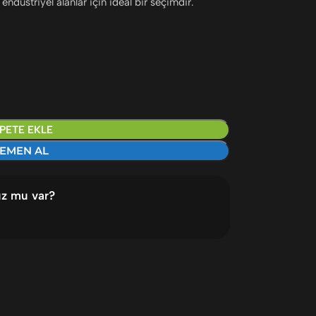
düstriyel alanlar için ideal bir seçimdir.
PETE EKLE
EMEN AL
uz mu var?