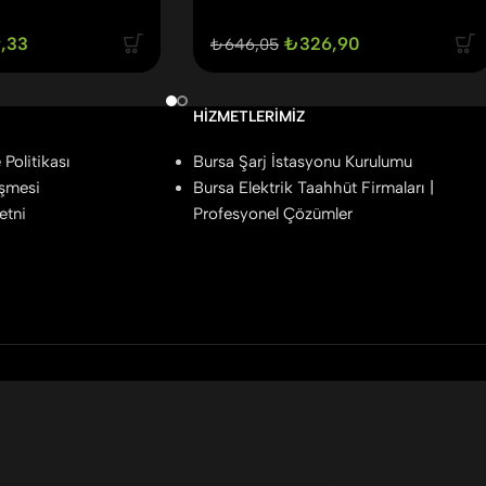
,33
₺
326,90
₺
646,05
HIZMETLERIMIZ
Politikası
Bursa Şarj İstasyonu Kurulumu
eşmesi
Bursa Elektrik Taahhüt Firmaları |
etni
Profesyonel Çözümler