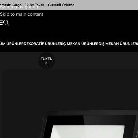
cretsiz Kargo - 12 Ay Taksit - Güvenli Ödeme
Skip to navigation
Skip to main content
ÜM ÜRÜNLER
DEKORATIF ÜRÜNLER
İÇ MEKAN ÜRÜNLER
DIŞ MEKAN ÜRÜNLER
TÜKEN
DI