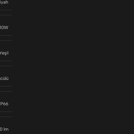
iyah
 10W
Yeşil
ücülü
IP66
0 lm