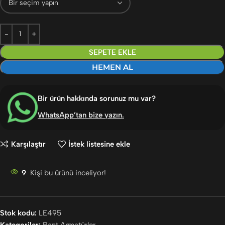
SEPETE EKLE
HEMEN AL
Bir ürün hakkında sorunuz mu var?
WhatsApp’tan bize yazın
.
Karşılaştır
İstek listesine ekle
9
Kişi bu ürünü inceliyor!
Stok kodu:
LE495
Kategoriler:
Bant Armatürler