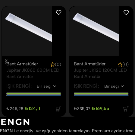
Bant Armatürler
Bant Armatürler
(0)
(0)
Jupiter JK060 60CM LED
Jupiter JK120 120CM LED
Bant Armatür
Bant Armatür
IŞIK RENGI
IŞIK RENGI
₺
124,11
₺
169,55
₺
245,28
₺
335,07
ENGN
ile enerjiyi ve ışığı yeniden tanımlayın. Premium aydınlatma,