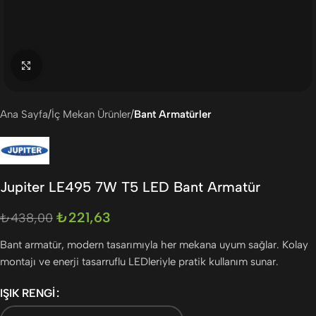
Büyütmek için tıklayın
Ana Sayfa
İç Mekan Ürünler
Bant Armatürler
Jupiter LE495 7W T5 LED Bant Armatür
₺
221,63
₺
438,00
Bant armatür, modern tasarımıyla her mekana uyum sağlar. Kolay
montajı ve enerji tasarruflu LEDleriyle pratik kullanım sunar.
IŞIK RENGI