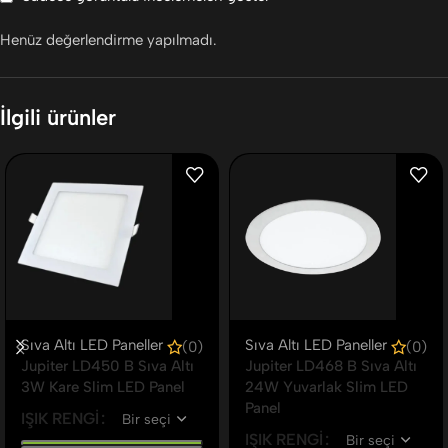
Henüz değerlendirme yapılmadı.
İlgili ürünler
Sıva Altı LED Paneller
Sıva Altı LED Paneller
(0)
(0)
Jupiter LD450 B Sıva Altı
Jupiter LD468 B Sıva Altı
3W Kare Slim LED Panel
24W Yuvarlak Slim LED
Panel
IŞIK RENGI
IŞIK RENGI