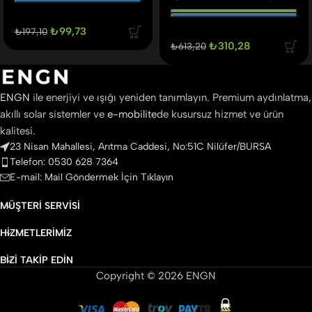
₺
99,73
₺
197,10
₺
310,28
₺
613,20
ENGN
ile enerjiyi ve ışığı yeniden tanımlayın. Premium aydınlatma,
akıllı solar sistemler ve
e-mobilite
de kusursuz hizmet ve ürün
kalitesi.
23 Nisan Mahallesi, Arıtma Caddesi, No:51C Nilüfer/BURSA
Telefon: 0530 628 7364
E-mail: Mail Göndermek İçin Tıklayın
MÜŞTERI SERVISI
HIZMETLERIMIZ
BIZI TAKIP EDIN
Copyright © 2026 ENGN