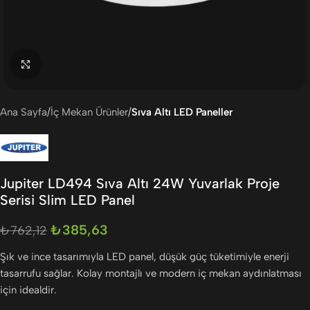
Büyütmek için tıklayın
Ana Sayfa
İç Mekan Ürünler
Sıva Altı LED Paneller
Jupiter LD494 Sıva Altı 24W Yuvarlak Proje
Serisi Slim LED Panel
₺
385,63
₺
762,12
Şık ve ince tasarımıyla LED panel, düşük güç tüketimiyle enerji
tasarrufu sağlar. Kolay montajlı ve modern iç mekan aydınlatması
için idealdir.