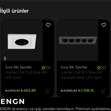
İlgili ürünler
Sıva Altı Spotlar
Sıva Altı Spotlar
(0)
(0)
Jupiter LS473 B Sıva Altı
Jupiter LS476 S Sıva Altı
LED Spot
Hareketli Beşli LED Spot
₺
653,80
₺
1.518,15
₺
1.292,10
₺
3.000,30
ENGN
ile enerjiyi ve ışığı yeniden tanımlayın. Premium aydınlatma,