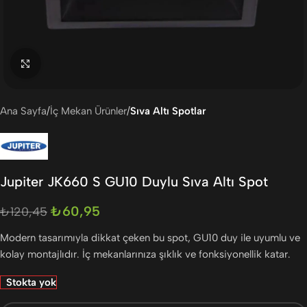
Büyütmek için tıklayın
Ana Sayfa
İç Mekan Ürünler
Sıva Altı Spotlar
Jupiter JK660 S GU10 Duylu Sıva Altı Spot
₺
60,95
₺
120,45
Modern tasarımıyla dikkat çeken bu spot, GU10 duy ile uyumlu ve
kolay montajlıdır. İç mekanlarınıza şıklık ve fonksiyonellik katar.
Stokta yok