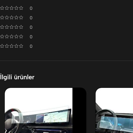
0
0
0
0
0
İlgili ürünler