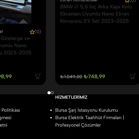
(0)
BMW i7 5,5 İnç Arka Kapı Kolu
Ekranları Uyumlu Nano Ekran
Koruyucu 2’li Set 2023-2025
ar
(0)
 Gösterge ve
yumlu Nano
cu 2023-2025
98,99
₺
748,99
₺
1.049,00
HIZMETLERIMIZ
Politikası
Bursa Şarj İstasyonu Kurulumu
eşmesi
Bursa Elektrik Taahhüt Firmaları |
etni
Profesyonel Çözümler