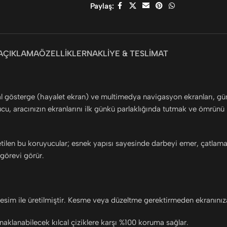
Paylaş:
AÇIKLAMA
ÖZELLIKLER
NAKLIYE & TESLIMAT
jital gösterge (hayalet ekran) ve multimedya navigasyon ekranları, g
, aracınızın ekranlarını ilk günkü parlaklığında tutmak ve ömrünü uz
üretilen bu koruyucular; esnek yapısı sayesinde darbeyi emer, çatla
görevi görür.
 kesim ile üretilmiştir. Kesme veya düzeltme gerektirmeden ekranınız
aklanabilecek kılcal çiziklere karşı %100 koruma sağlar.