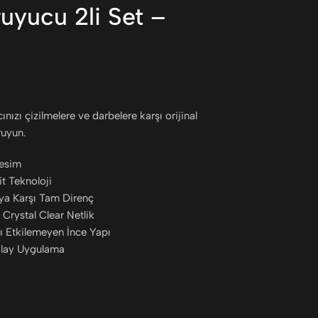
yucu 2li Set –
zı çizilmelere ve darbelere karşı orijinal
ruyun.
Kesim
it Teknoloji
aya Karşı Tam Direnç
 Crystal Clear Netlik
ı Etkilemeyen İnce Yapı
olay Uygulama