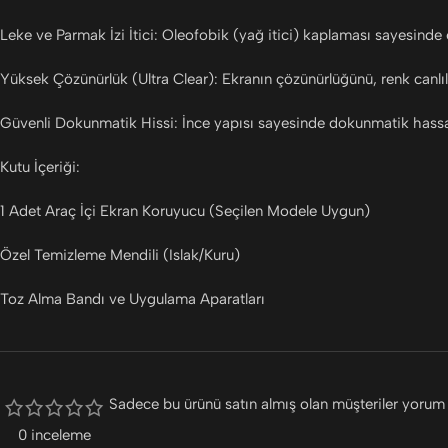
Leke ve Parmak İzi İtici: Oleofobik (yağ itici) kaplaması sayesinde
Yüksek Çözünürlük (Ultra Clear): Ekranın çözünürlüğünü, renk canlıl
Güvenli Dokunmatik Hissi: İnce yapısı sayesinde dokunmatik hassas
Kutu İçeriği:
1 Adet Araç İçi Ekran Koruyucu (Seçilen Modele Uygun)
Özel Temizleme Mendili (Islak/Kuru)
Toz Alma Bandı ve Uygulama Aparatları
Sadece bu ürünü satın almış olan müşteriler yorum 
0 inceleme