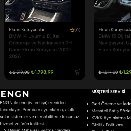
Ekran Koruyucular
Ekran Koruyucul
(0)
BMW i4 Uyumlu Dijital
BMW i5 Dijital
Gösterge ve Navigasyon 9H
Navigasyon U
Nano Ekran Koruyucu 2022-
Ekran Koruyu
2026
₺
1.798,99
₺
1.2
₺
2.519,00
₺
1.819,00
MÜŞTERI SERVISI
ENGN
ile enerjiyi ve ışığı yeniden
Geri Ödeme ve İade 
tanımlayın. Premium aydınlatma, akıllı
Mesafeli Satış Sözl
solar sistemler ve
e-mobilite
de kusursuz
KVKK Aydınlatma M
hizmet ve ürün kalitesi.
Gizlilik Politikası
23 Nisan Mahallesi, Arıtma Caddesi,