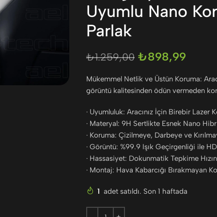
Uyumlu Nano Koru
Parlak
₺
898,99
₺
1.259,00
Mükemmel Netlik ve Üstün Koruma: Aracını
görüntü kalitesinden ödün vermeden ko
· Uyumluluk: Aracınız İçin Birebir Lazer 
· Materyal: 9H Sertlikte Esnek Nano Hibr
· Koruma: Çizilmeye, Darbeye ve Kırılm
· Görüntü: %99.9 Işık Geçirgenliği ile HD
· Hassasiyet: Dokunmatik Tepkime Hızın
· Montaj: Hava Kabarcığı Bırakmayan K
1
adet satıldı. Son 1 haftada