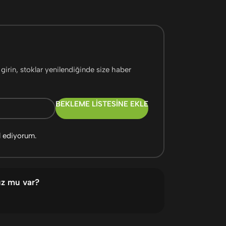
girin, stoklar yenilendiğinde size haber
BEKLEME LISTESINE EKLE
l ediyorum.
uz mu var?