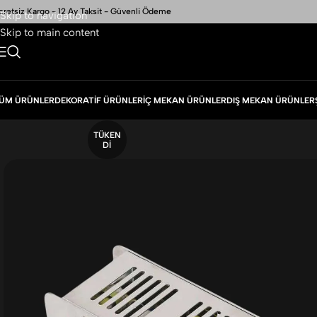
cretsiz Kargo - 12 Ay Taksit - Güvenli Ödeme
Skip to navigation
Skip to main content
ÜM ÜRÜNLER
DEKORATIF ÜRÜNLER
İÇ MEKAN ÜRÜNLER
DIŞ MEKAN ÜRÜNLER
TÜKEN
DI