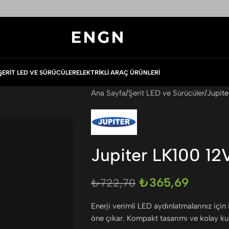
ŞERIT LED VE SÜRÜCÜLER
ELEKTRIKLI ARAÇ ÜRÜNLERI
Ana Sayfa
Şerit LED ve Sürücüler
Jupite
Jupiter LK100 12
₺
365,69
₺
722,70
Enerji verimli LED aydınlatmalarınız için
öne çıkar. Kompakt tasarımı ve kolay kur