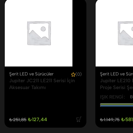
Şerit LED ve Sürücüler
Şerit LED ve Sür
(0)
Jupiter JC211 LE211 Serisi İçin
Jupiter LE210 
Aksesuar Takımı
Proje Serisi Şe
IŞIK RENGI
₺
127,44
₺
581
₺
251,85
₺
1.149,75