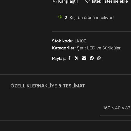
Karşılaştır
İstek listesine ekle
2
Kişi bu ürünü inceliyor!
Stok kodu:
LK100
Kategoriler:
Şerit LED ve Sürücüler
Paylaş:
ÖZELLIKLER
NAKLIYE & TESLIMAT
160 × 40 × 3