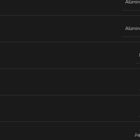
Alümi
Alümi
Ju