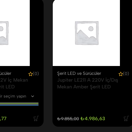
ücüler
Şerit LED ve Sürücüler
(0)
(0)
12V İç Mekan
Jupiter LE211 A 220V İç/Dış
rit LED
Mekan Amber Şerit LED
,77
₺
4.986,63
₺
9.855,00