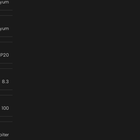
nyum
nyum
IP20
8.3
100
piter