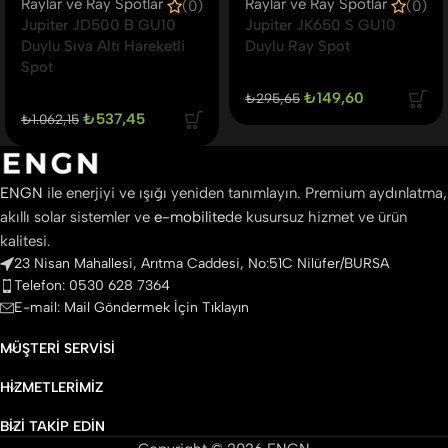
Raylar ve Ray Spotlar
Raylar ve Ray Spotlar
(0)
(0)
Jupiter JD500 B GU10
Jupiter JK650 S GU10
Duylu Sıva Altı Hareketli
Duylu Ray Spot
Spot
₺
149,60
₺
295,65
₺
537,45
₺
1.062,15
ENGN
ile enerjiyi ve ışığı yeniden tanımlayın. Premium aydınlatma,
akıllı solar sistemler ve
e-mobilite
de kusursuz hizmet ve ürün
kalitesi.
23 Nisan Mahallesi, Arıtma Caddesi, No:51C Nilüfer/BURSA
Telefon: 0530 628 7364
E-mail: Mail Göndermek İçin Tıklayın
MÜŞTERI SERVISI
HIZMETLERIMIZ
BIZI TAKIP EDIN