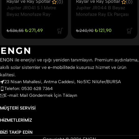
Raylar ve Ray Spotlar
Raylar ve Ray Spotlar
(0)
(0)
Jupiter JR041 S 1 Metre
Jupiter JR044 B Beyaz
Beyaz Monofaze Ray
Monofaze Ray Ek Parçası
₺
271,49
₺
121,90
₺
536,55
₺
240,90
ENGN
ile enerjiyi ve ışığı yeniden tanımlayın. Premium aydınlatma,
akıllı solar sistemler ve
e-mobilite
de kusursuz hizmet ve ürün
kalitesi.
23 Nisan Mahallesi, Arıtma Caddesi, No:51C Nilüfer/BURSA
Telefon: 0530 628 7364
E-mail: Mail Göndermek İçin Tıklayın
MÜŞTERI SERVISI
HIZMETLERIMIZ
BIZI TAKIP EDIN