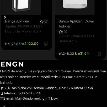
Bahçe Aplikleri
Bahçe Aplikleri
,
Duvar
(0)
Jupiter JW939 AN E27
Aplikleri
Duylu Dış Mekan Aplik
(0)
Jupiter LW448 B LED
Duvar Aplik
₺
2.122,09
₺
4.193,85
₺
631,64
₺
1.248,30
ENGN
ile enerjiyi ve ışığı yeniden tanımlayın. Premium aydınlatma,
akıllı solar sistemler ve
e-mobilite
de kusursuz hizmet ve ürün
kalitesi.
23 Nisan Mahallesi, Arıtma Caddesi, No:51C Nilüfer/BURSA
Telefon: 0530 628 7364
E-mail: Mail Göndermek İçin Tıklayın