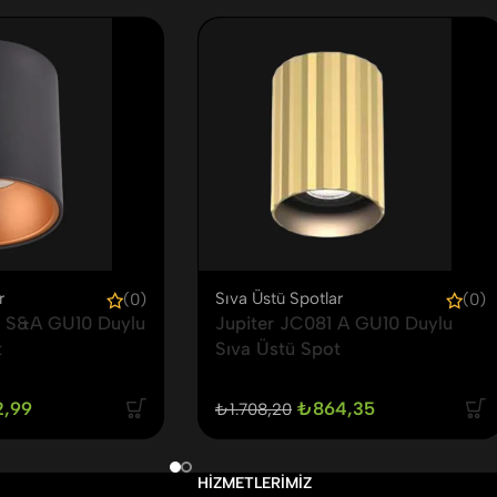
r
Sıva Üstü Spotlar
(0)
(0)
6 S&A GU10 Duylu
Jupiter JC081 A GU10 Duylu
t
Sıva Üstü Spot
2,99
₺
864,35
₺
1.708,20
HIZMETLERIMIZ