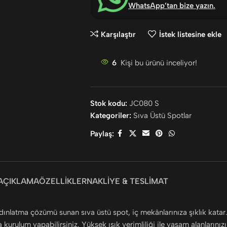
WhatsApp’tan bize yazın
.
Karşılaştır
İstek listesine ekle
6
Kişi bu ürünü inceliyor!
Stok kodu:
JC080 S
Kategoriler:
Sıva Üstü Spotlar
Paylaş:
AÇIKLAMA
ÖZELLIKLER
NAKLIYE & TESLIMAT
nlatma çözümü sunan sıva üstü spot, iç mekânlarınıza şıklık katar. 
urulum yapabilirsiniz. Yüksek ışık verimliliği ile yaşam alanlarınızı 