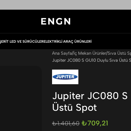
ŞERIT LED VE SÜRÜCÜLER
ELEKTRIKLI ARAÇ ÜRÜNLERI
Ana Sayfa
İç Mekan Ürünler
Sıva Üstü S
Jupiter JC080 S GU10 Duylu Sıva Üstü 
Jupiter JC080 S
Üstü Spot
₺
709,21
₺
1.401,60