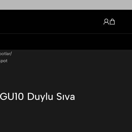
potlar
Spot
 GU10 Duylu Sıva