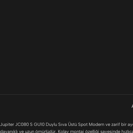
Jupiter JC080 S GU10 Duylu Sıva Üstü Spot Modern ve zarif bir aydı
dayanıklı ve uzun ömürlüdür. Kolay montaj özelliği sayesinde hızlıca k