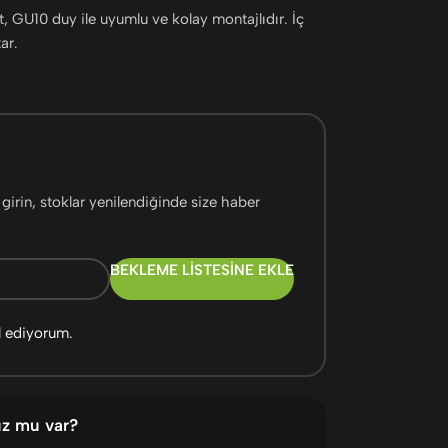
, GU10 duy ile uyumlu ve kolay montajlıdır. İç
ar.
girin, stoklar yenilendiğinde size haber
BEKLEME LISTESINE EKLE
l ediyorum.
uz mu var?