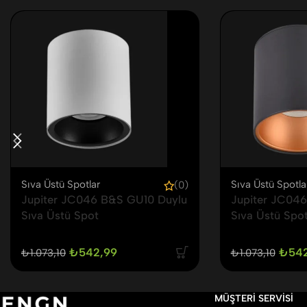
Sıva Üstü Spotlar
Sıva Üstü Spotla
(0)
Jupiter JC046 B&S GU10 Duylu
Jupiter JC04
Sıva Üstü Spot
Sıva Üstü Spo
₺
542,99
₺
54
₺
1.073,10
₺
1.073,10
MÜŞTERI SERVISI