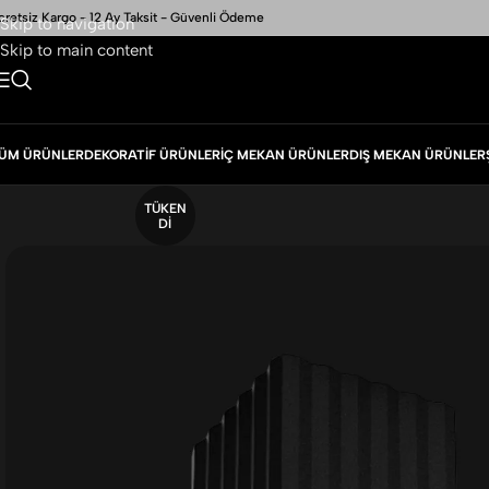
cretsiz Kargo - 12 Ay Taksit - Güvenli Ödeme
Skip to navigation
Skip to main content
ÜM ÜRÜNLER
DEKORATIF ÜRÜNLER
İÇ MEKAN ÜRÜNLER
DIŞ MEKAN ÜRÜNLER
TÜKEN
DI