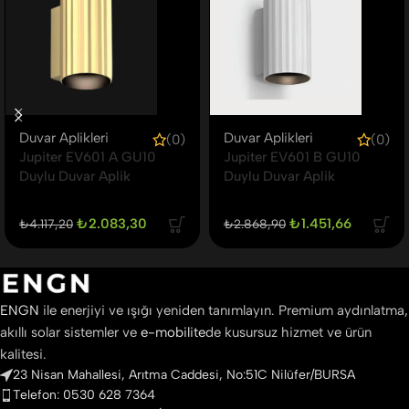
Duvar Aplikleri
Duvar Aplikleri
(0)
(0)
Jupiter EV601 A GU10
Jupiter EV601 B GU10
Duylu Duvar Aplik
Duylu Duvar Aplik
₺
2.083,30
₺
1.451,66
₺
4.117,20
₺
2.868,90
ENGN
ile enerjiyi ve ışığı yeniden tanımlayın. Premium aydınlatma,
akıllı solar sistemler ve
e-mobilite
de kusursuz hizmet ve ürün
kalitesi.
23 Nisan Mahallesi, Arıtma Caddesi, No:51C Nilüfer/BURSA
Telefon: 0530 628 7364