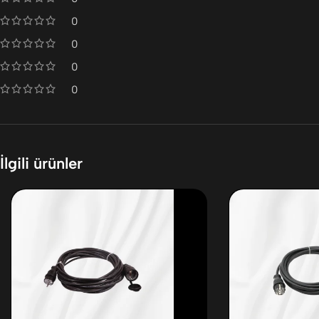
0
0
0
0
İlgili ürünler