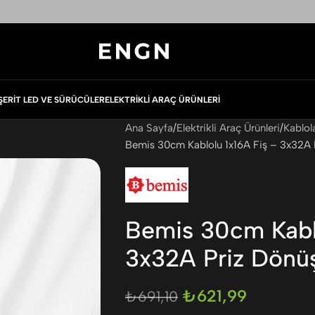
ŞERIT LED VE SÜRÜCÜLER
ELEKTRIKLI ARAÇ ÜRÜNLERI
Ana Sayfa
Elektrikli Araç Ürünleri
Kablol
Bemis 30cm Kablolu 1x16A Fiş – 3x32A 
Bemis 30cm Kablo
3x32A Priz Dönü
₺
621,99
₺
691,10