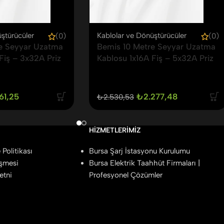
ştürücüler
Kablolar ve Dönüştürücüler
(0)
(0)
e Seyyar Uzatma
Bemis 10 Metre Seyyar Uzatma
Fiş – 3x32A Priz
Kablosu 1x16A Fiş – 5x32A Priz
161,25
₺
2.277,48
₺
2.530,53
HIZMETLERIMIZ
Politikası
Bursa Şarj İstasyonu Kurulumu
eşmesi
Bursa Elektrik Taahhüt Firmaları |
etni
Profesyonel Çözümler