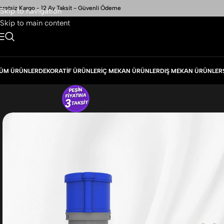
cretsiz Kargo - 12 Ay Taksit - Güvenli Ödeme
Skip to navigation
Skip to main content
ÜM ÜRÜNLER
DEKORATIF ÜRÜNLER
İÇ MEKAN ÜRÜNLER
DIŞ MEKAN ÜRÜNLER