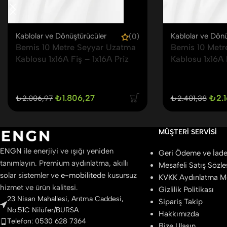
Kablolar ve Dönüştürücüler
Kablolar ve Dönü
(0)
Bemis 10 Metre Seyyar Uzatma
Bemis 10 Metr
Kablosu 1x16A Fiş – 1x16A Priz
Kablosu 1x16A 
₺
1.806,27
₺
2.
₺
2.006,97
₺
2.401,38
MÜŞTERI SERVISI
ENGN
ile enerjiyi ve ışığı yeniden
Geri Ödeme ve İade 
tanımlayın. Premium aydınlatma, akıllı
Mesafeli Satış Sözl
solar sistemler ve
e-mobilite
de kusursuz
KVKK Aydınlatma M
hizmet ve ürün kalitesi.
Gizlilik Politikası
23 Nisan Mahallesi, Arıtma Caddesi,
Sipariş Takip
No:51C Nilüfer/BURSA
Hakkımızda
Telefon: 0530 628 7364
Bize Ulaşın