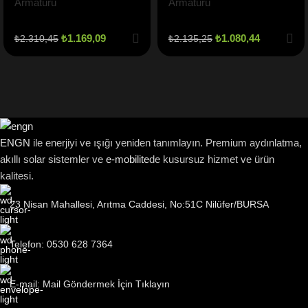
Armatürü
Armatürü
₺
1.169,09
₺
1.080,44
₺
2.310,45
₺
2.135,25
ENGN
ile enerjiyi ve ışığı yeniden tanımlayın. Premium aydınlatma,
akıllı solar sistemler ve
e-mobilite
de kusursuz hizmet ve ürün
kalitesi.
23 Nisan Mahallesi, Arıtma Caddesi, No:51C Nilüfer/BURSA
Telefon: 0530 628 7364
E-mail: Mail Göndermek İçin Tıklayın