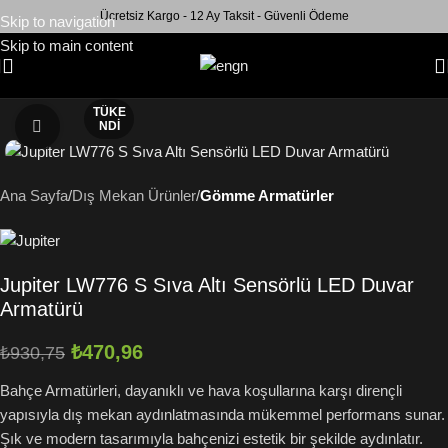
Ücretsiz Kargo - 12 Ay Taksit - Güvenli Ödeme
Skip to navigation
Skip to main content
TÜKE
NDI
Büyütmek için tıklayın
Ana Sayfa
Dış Mekan Ürünler
Gömme Armatürler
Jupiter LW776 S Sıva Altı Sensörlü LED Duvar
Armatürü
₺
470,96
₺
930,75
Bahçe Armatürleri, dayanıklı ve hava koşullarına karşı dirençli
yapısıyla dış mekan aydınlatmasında mükemmel performans sunar.
Şık ve modern tasarımıyla bahçenizi estetik bir şekilde aydınlatır.