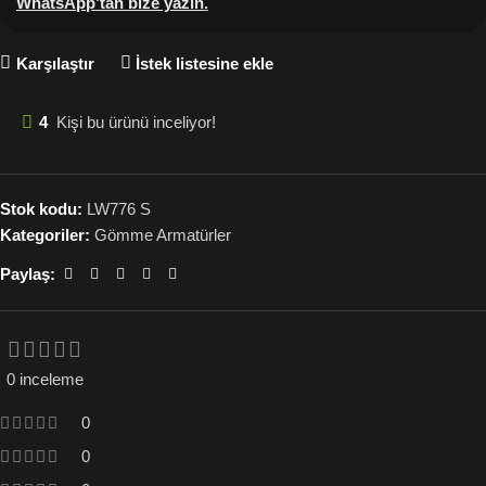
WhatsApp’tan bize yazın
.
Karşılaştır
İstek listesine ekle
4
Kişi bu ürünü inceliyor!
Stok kodu:
LW776 S
Kategoriler:
Gömme Armatürler
Paylaş:
0 inceleme
0
0