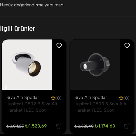
Henüz değerlendirme yapılmadı.
İlgili ürünler
Sıva Altı Spotlar
Sıva Altı Spotlar
(0)
(0)
Jupiter LD502 B Sıva Altı
Jupiter LD503 S Sıva Altı
Hareketli LED Spot
Hareketli LED Spot
₺
1.523,69
₺
1.174,63
₺
3.011,25
₺
2.321,40