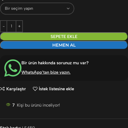
SEPETE EKLE
HEMEN AL
Bir ürün hakkında sorunuz mu var?
WhatsApp’tan bize yazın
.
Karşılaştır
İstek listesine ekle
7
Kişi bu ürünü inceliyor!
Stok kodu:
LS459