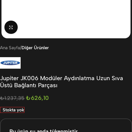
Büyütmek için tıklayın
Ana Sayfa
Diğer Ürünler
Jupiter JK006 Modüler Aydınlatma Uzun Sıva
Üstü Bağlantı Parçası
₺
626,10
₺
1.237,35
Stokta yok
Bu ürün şu anda tükenmiştir.