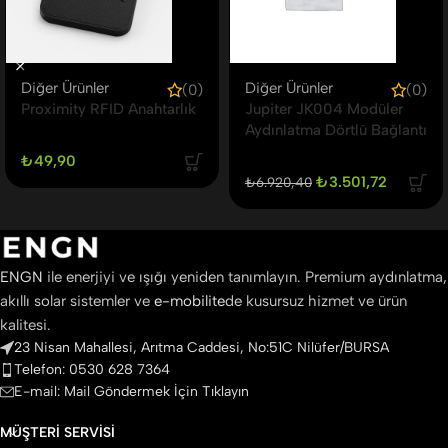
Diğer Ürünler
Diğer Ürünler
(0)
(0)
Proximity RFID Anahtarlık
Jupiter JK004 Modüler
Aydınlatma Dörtlü Bağlantı
₺
49,90
₺
3.501,72
₺
6.920,40
ENGN
ile enerjiyi ve ışığı yeniden tanımlayın. Premium aydınlatma,
akıllı solar sistemler ve
e-mobilite
de kusursuz hizmet ve ürün
kalitesi.
23 Nisan Mahallesi, Arıtma Caddesi, No:51C Nilüfer/BURSA
Telefon: 0530 628 7364
E-mail: Mail Göndermek İçin Tıklayın
MÜŞTERI SERVISI